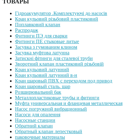
ТОВАРЫ
Гідроакумулятор .Комплектуючі до насосів
Кран кульовий різьбовий пластиковий
Поплавковий клапан
Распродаж
Фитинги ПЭ для сварки
Фитинги ПЕ стыковые литые
Засувка з гумованим клином
Засувка муфтова латунна
Затискні фітинги для сталевої труби
Зворотний клапан пластиковий різьбовій
Кран кульовий латунний
Кран кульовий латунний в-н
Кран шаровый ПВХ с переходом под привод
Кран шаровый сталь. шар
Розширювальний бак
Металлопластиковые трубы и фитинги
Муфта универсальная и фланцевая металлическая
Насос погружной вибрационный
Насоси для опалення
Насосные станции
Обратний клапан
Обратный клапан лепестковый
паковочные материалы