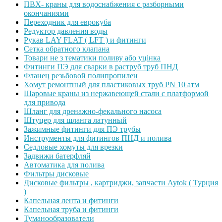
ПВХ- краны для водоснабжения с разборными
окончаниями
Переходник для еврокуба
Редуктор давления воды
Рукав LAY FLAT ( LFT ) и фитинги
Сетка обратного клапана
Товари не з тематики поливу або уцінка
Фитинги ПЭ для сварки в раструб труб ПНД
Фланец резьбовой полипропилен
Хомут ремонтный для пластиковых труб PN 10 атм
Шаровые краны из нержавеющей стали с платформой
для привода
Шланг для дренажно-фекального насоса
Штуцер для шланга латунный
Зажимные фитинги для ПЭ трубы
Инструменты для фитингов ПНД и полива
Седловые хомуты для врезки
Задвижи батерфляй
Автоматика для полива
Фильтры дисковые
Дисковые фильтры , картриджи, запчасти Aytok ( Турция
)
Капельная лента и фитинги
Капельная труба и фитинги
Туманообразователи