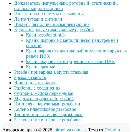
Дождеватель импульсный, роторный, статический,
полосовый, ротаторный
Инжектора и системы всасывания
Лента туман и фитинги
Шланг для полива и комплектующие
Краны шаровые пластиковые с резьбой
Кран резьбовой в/в
Краны шаровые с металлической внутренней
резьбой
Кран шаровый пластиковый внутренне наружная
резьба ПВХ
Краны шаровые с внутренней резьбой ПВХ
Краны дачные
Резьба ( приварная ), муфта стальная
врізка в ємність
Ящики для клапанов
Разборные соединения
Футорки, муфты переходные
Муфты с внутренней резьбой
Ниппеля с наружными резьбами
Колено пластиковое резьбовое
Тройники пластиковые резьбовые
Заглушки пластиковые резьбовые
Авторские права © 2026
mirpoliva.com.ua
. Тема от
Colorlib