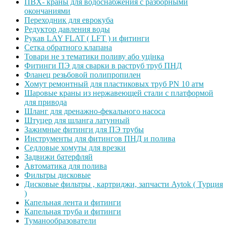
ПВХ- краны для водоснабжения с разборными
окончаниями
Переходник для еврокуба
Редуктор давления воды
Рукав LAY FLAT ( LFT ) и фитинги
Сетка обратного клапана
Товари не з тематики поливу або уцінка
Фитинги ПЭ для сварки в раструб труб ПНД
Фланец резьбовой полипропилен
Хомут ремонтный для пластиковых труб PN 10 атм
Шаровые краны из нержавеющей стали с платформой
для привода
Шланг для дренажно-фекального насоса
Штуцер для шланга латунный
Зажимные фитинги для ПЭ трубы
Инструменты для фитингов ПНД и полива
Седловые хомуты для врезки
Задвижи батерфляй
Автоматика для полива
Фильтры дисковые
Дисковые фильтры , картриджи, запчасти Aytok ( Турция
)
Капельная лента и фитинги
Капельная труба и фитинги
Туманообразователи