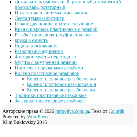
Дождеватель импульсный, роторный, статический,
полосовый, ротаторный
Инжектора и системы всасывания
Лента туман и фитинги
Шланг для полива и комплектующие
Краны шаровые пластиковые с резьбой
Резьба ( приварная ), муфта стальная
врізка в ємність
Ящики для клапанов
Разборные соединения
Футорки, муфты переходные
Муфты с внутренней резьбой
Ниппеля с наружными резьбами
Колено пластиковое резьбовое
Колено пластковое резьбовое в-в
Колено пластковое резьбовое в-н
Колено пластковое резьбовое н-н
Тройники пластиковые резьбовые
Заглушки пластиковые резьбовые
Авторские права © 2026
mirpoliva.com.ua
. Тема от
Colorlib
Powered by
WordPress
Klim Buklovskiy 2016