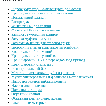
Гідроакумулятор .Комплектуючі до насосів
Кран кульовий різьбовий пластиковий
Поплавковий клапан
Распродаж
Фитинги ПЭ для сварки
Фитинги ПЕ стыковые литые
Засувка з гумованим клином
Засувка муфтова латунна
Затискні фітинги для сталевої труби
Зворотний клапан пластиковий різьбовій
Кран кульовий латунний
Кран кульовий латунний в-н
Кран шаровый ПВХ с переходом под привод
Кран шаровый сталь. шар
Розширювальний бак
Металлопластиковые трубы и фитинги
Муфта универсальная и фланцевая металлическая
Насос погружной вибрационный
Насоси для опалення
Насосные станции
Обратний клапан
Обратный клапан лепестковый
паковочные материалы