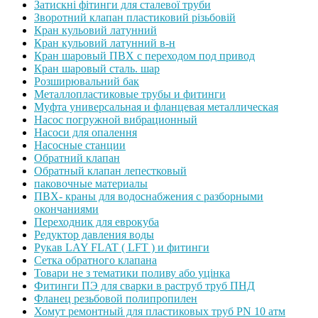
Затискні фітинги для сталевої труби
Зворотний клапан пластиковий різьбовій
Кран кульовий латунний
Кран кульовий латунний в-н
Кран шаровый ПВХ с переходом под привод
Кран шаровый сталь. шар
Розширювальний бак
Металлопластиковые трубы и фитинги
Муфта универсальная и фланцевая металлическая
Насос погружной вибрационный
Насоси для опалення
Насосные станции
Обратний клапан
Обратный клапан лепестковый
паковочные материалы
ПВХ- краны для водоснабжения с разборными
окончаниями
Переходник для еврокуба
Редуктор давления воды
Рукав LAY FLAT ( LFT ) и фитинги
Сетка обратного клапана
Товари не з тематики поливу або уцінка
Фитинги ПЭ для сварки в раструб труб ПНД
Фланец резьбовой полипропилен
Хомут ремонтный для пластиковых труб PN 10 атм