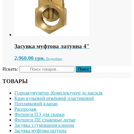
Засувка муфтова латунна 4″
2,960.00
грн.
Подробнее
Искать:
ТОВАРЫ
Гідроакумулятор .Комплектуючі до насосів
Кран кульовий різьбовий пластиковий
Поплавковий клапан
Распродаж
Фитинги ПЭ для сварки
Фитинги ПЕ стыковые литые
Засувка з гумованим клином
Засувка муфтова латунна