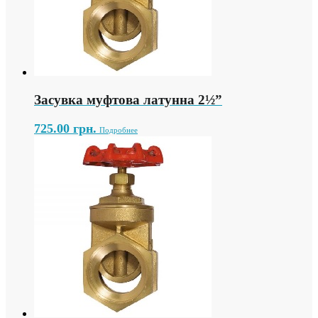
Засувка муфтова латунна 2½”
725.00
грн.
Подробнее