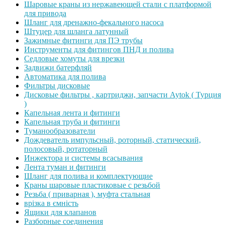
Шаровые краны из нержавеющей стали с платформой
для привода
Шланг для дренажно-фекального насоса
Штуцер для шланга латунный
Зажимные фитинги для ПЭ трубы
Инструменты для фитингов ПНД и полива
Седловые хомуты для врезки
Задвижи батерфляй
Автоматика для полива
Фильтры дисковые
Дисковые фильтры , картриджи, запчасти Aytok ( Турция
)
Капельная лента и фитинги
Капельная труба и фитинги
Туманообразователи
Дождеватель импульсный, роторный, статический,
полосовый, ротаторный
Инжектора и системы всасывания
Лента туман и фитинги
Шланг для полива и комплектующие
Краны шаровые пластиковые с резьбой
Резьба ( приварная ), муфта стальная
врізка в ємність
Ящики для клапанов
Разборные соединения