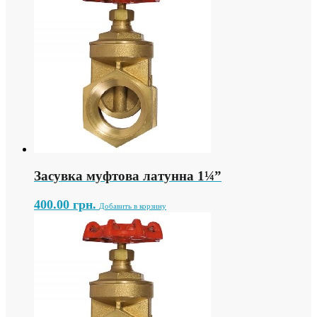
Засувка муфтова латунна 1¼”
400.00
грн.
Добавить в корзину