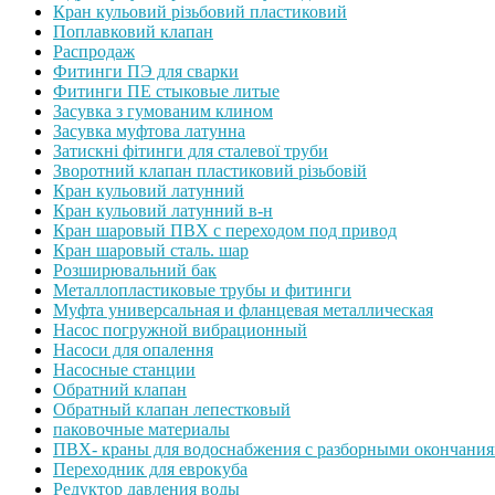
Кран кульовий різьбовий пластиковий
Поплавковий клапан
Распродаж
Фитинги ПЭ для сварки
Фитинги ПЕ стыковые литые
Засувка з гумованим клином
Засувка муфтова латунна
Затискні фітинги для сталевої труби
Зворотний клапан пластиковий різьбовій
Кран кульовий латунний
Кран кульовий латунний в-н
Кран шаровый ПВХ с переходом под привод
Кран шаровый сталь. шар
Розширювальний бак
Металлопластиковые трубы и фитинги
Муфта универсальная и фланцевая металлическая
Насос погружной вибрационный
Насоси для опалення
Насосные станции
Обратний клапан
Обратный клапан лепестковый
паковочные материалы
ПВХ- краны для водоснабжения с разборными окончани
Переходник для еврокуба
Редуктор давления воды