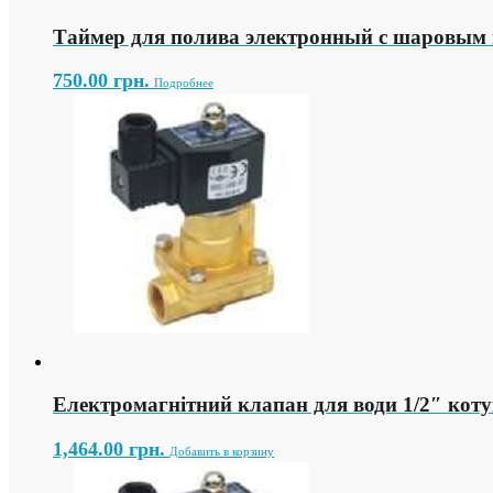
Таймер для полива электронный с шаровым
750.00
грн.
Подробнее
Електромагнітний клапан для води 1/2″ кот
1,464.00
грн.
Добавить в корзину