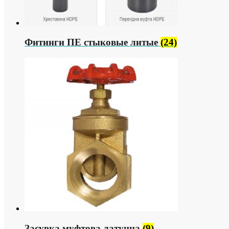
Фитинги ПЕ стыковые литые
(24)
Засувка муфтова латунна
(9)